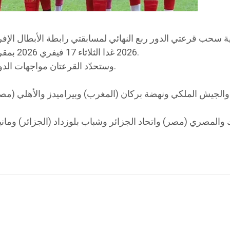
2026 غدا الثلاثاء 17 فيفري 2026 بمقر “الكاف” بالقاهرة انطلاقا من الساعة 12.00 بتوقيت تونس.
وستحدّد القرعتان مواجهات الدور ربع النهائي ومسار الفرق نحو النهائي في كلتا المسابقتين.
والمصري (مصر) واتحاد الجزائر وشباب بلوزداد (الجزائر) ومانيي