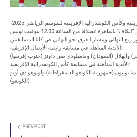
أعلن الاتحاد الإفريقي لكرة القدم أنه سيتم إجراء عملية سحب قرعتي الدور ربع النهائي لمسابقتي رابطة الأبطال الإفريقية وكأس الكونفدرالية الإفريقية للموسم الرياضي 2025-
الأندية المتأهلة في مسابقة رابطة الأبطال الإفريقية:
الأندية المتأهلة في مسابقة كأس الكونفدرالية الإفريقية:
ما يونيون (جمهورية الكونغو الديمقراطية) وأوتوهو دي أويو
(الكونغو).
PREV POST