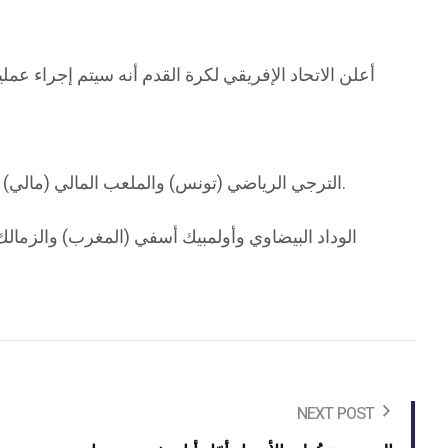
الترجي الرياضي (تونس) والملعب المالي (مالي) والجيش الملكي ونهضة بركان (المغرب) وبيراميدز والأهلي (مصر) والهلال (السودان) وماميلودي صن داونز (جنوب إفريقيا).
الوداد البيضاوي وأولمبيك أسفي (المغرب) والزمالك 
NEXT POST