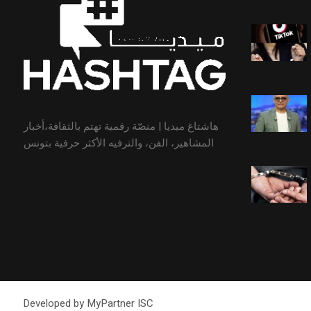
هاشتاغ ميديا | منصّة رقمية تهتم بالثقافة،أخبار
المشاهير، الفن، والترفيه الأكثر حرفية بتونس
Developed by MyPartner ISC