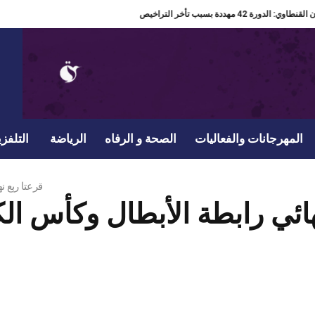
ير مهرجان القنطاوي: الدورة 42 مهددة بسبب تأخر التراخيص
المهرجانات والفعاليات
الصحة و الرفاه
الرياضة
التلفزي
قرعتا ربع ن
هائي رابطة الأبطال وكأس الك