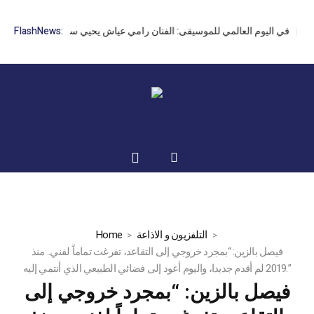
FlashNews:
في اليوم العالمي للموسيقى: الفنان رامي عياش يحيي سهرة الطرب والر
التلفزيون و الاذاعة
Home
فيصل بالزين: “بمجرد خروجي إلى التقاعد، تفرغت تماماً لفني.. منذ
2019 لم أقدم جديدا، واليوم أعود إلى فضائي الطبيعي الذي أنتمي إليه.”
فيصل بالزين: “بمجرد خروجي إلى