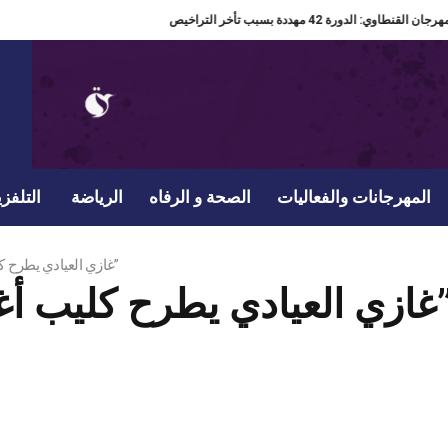
مدير مهرجان القنطاوي: الدورة 42 مهددة بسبب تأخر التراخيص
المهرجانات والفعاليات
الصحة و الرفاه
الرياضة
التلفزي
غازي العيادي يطرح كليب أغنيته الجديدة “شفت القمر”
 كليب أغنيته الجديدة “شفت القمر”