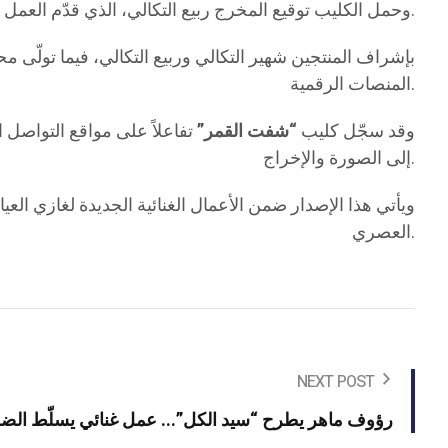
وحمل الكليب توقيع المخرج ربيع التكالي، الذي قدّم العمل في قالب بصري يمزج بين الأجواء الرومانسية والطابع السينمائي، بما يتماشى مع مضمون الأغنية وأسلوبها الموسيقي.
المنصات الرقمية.
وقد سجّل كليب
“شفت القمر”
تفاعلاً على مواقع التواصل 
إلى الصورة والإخراج.
ويأتي هذا الإصدار ضمن الأعمال الغنائية الجديدة لغازي الع
العصري.
NEXT POST
رؤوف ماهر يطرح “سيد الكل”... عمل غنائي يسلّط الضو