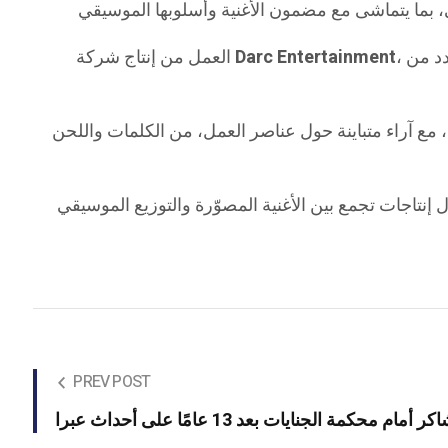
، بإشراف المنتجين شهير التكالي وربيع التكالي، فيما تولّى محمود بقلوطي مهمة التوزيع الرقمي، بما أتاح طرح الأغنية على عدد من
Darc Entertainment
العمل من إنتاج شركة
 مع آراء متباينة حول عناصر العمل، من الكلمات واللحن
 إنتاجات تجمع بين الأغنية المصوّرة والتوزيع الموسيقي
PREV POST
 محكمة الجنايات بعد 13 عامًا على أحداث عبرا