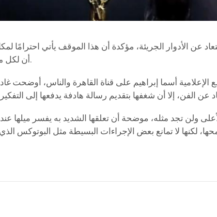
لابتعاد عن الأدوار الجريئة، مؤكدة أن هذا الموقف يأتي احترامًا لمك
أن لكل مرحلة عمرية متطلباتها التي ينبغي أن تنسجم مع وقار السن.
 الإعلامية أسما إبراهيم على قناة القاهرة والناس، أوضحت غادة
على ولن تجد مثله، موضحة أن تعلقها الشديد به يفسر ميلها عند ا
محها، لكنها لا تمانع بعض الإجراءات البسيطة مثل البوتوكس الذي