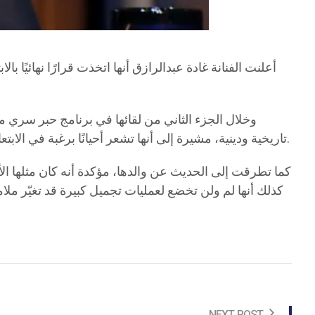
أعلنت الفنانة غادة عبدالرازق أنها اتخذت قرارًا نهائيًا با
وخلال الجزء الثاني من لقائها في برنامج حبر سري مع
تاريخية ودينية، مشيرة إلى أنها تشعر أحيانًا برغبة في الابتعاد عن الفن، إلا أن شغفها بتقديم رسالة هادفة يدفعها إلى التفكير في تجسيد شخصيات دينية مؤثرة تضيف إلى رصيدها الفني.
كما تطرقت إلى الحديث عن والدها، مؤكدة أنه كان مثلها الأ
كذلك أنها لم ولن تخضع لعمليات تجميل كبيرة قد تغيّر ملا
NEXT POST