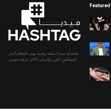
Featured
هاشتاغ ميديا | منصّة رقمية تهتم بالثقافة،أخبار
المشاهير، الفن، والترفيه الأكثر حرفية بتونس