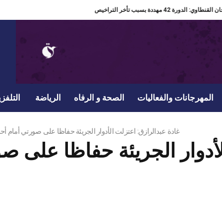
مدير مهرجان القنطاوي: الدورة 42 مهددة بسبب تأخر التراخيص
المهرجانات والفعاليات
الصحة و الرفاه
الرياضة
التلفزي
غادة عبدالرازق: اعتزلت الأدوار الجريئة حفاظا على صورتي أمام أح
لأدوار الجريئة حفاظا على 