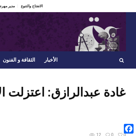
مسرحيتي
الدورة 60 لمهرجان الحمامات الدولي “ذاكرة تعيش” ومراهنة على الانفتاح والتنوع.
الأخبار
الثقافة و الفنون
غادة عبدالرازق: اعتزلت ا
12
0
0