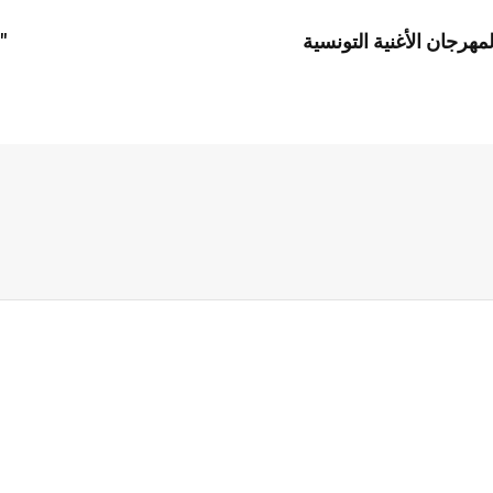
هرجان الأغنية التونسية
هند صبري: استعنا بالذكاء الاصطناعي لتحديد لوك "منّاعة"