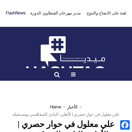
مدير مهرجان القنطاوي: الدورة 42 مهددة بسبب تأخر التراخيص
FlashNews:
الأخبار
Home
علي معلول في حوار حصري | الأهلي، النادي الصفاقسي ومستقبله
علي معلول في حوار حصري |