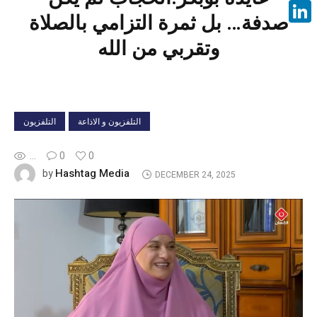
Face
صدفة… بل ثمرة التزامي بالصلاة
Linke
وتقربي من الله
التلفزيون و الاذاعة
التلفزيون
...
0
0
Hashtag Media
by
DECEMBER 24, 2025