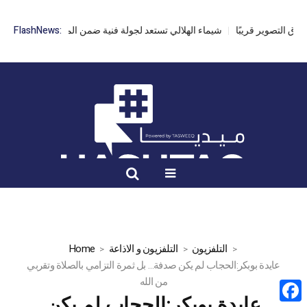
انطلاق التصوير قريبًا
FlashNews:
شيماء الهلالي تستعد لجولة فنية ضمن المهرجانات الصيف
التلفزيون
التلفزيون و الاذاعة
Home
عايدة بوبكر:الحجاب لم يكن صدفة… بل ثمرة التزامي بالصلاة وتقربي
من الله
عايدة بوبكر:الحجاب لم يكن