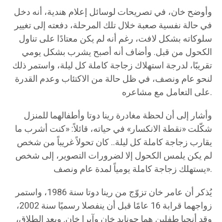
وأوضح خان، في تصريحات لوسائل إعلام هندية، أنه دخل
في حالة نفسية صعبة خلال تلك المرحلة، دفعته إلى تغيير
سلوكاته بشكل لافت، رغم أنه لم يكن معتادًا على تناول
الكحول من قبل. وأضاف أنه أصبح يشرب بشكل يومي
تقريبًا، لدرجة استهلاك زجاجة كاملة كل ليلة، واستمر ذلك
لنحو عام ونصف، في ظل حالة من الاكتئاب وعدم القدرة
على التعامل مع مشاعره.
وأشار إلى أن لحظة مغادرة رينا دوتا وأطفالهما للمنزل
شكّلت «نقطة الانكسار» في حياته، قائلاً: «كنت أشرب ما
يقارب زجاجة كاملة كل ليلة.. كان تحولاً غريباً من شخص
لم يكن يلمس الكحول إلا لضرورات التصوير، إلى شخص
يستهلك زجاجة كاملة يومياً لمدة عام ونصف».
يُذكر أن عامر خان تزوّج من رينا دوتا سنة 1986، واستمر
زواجهما قرابة 16 عامًا قبل أن ينفصلا رسميًا سنة 2002،
وقد أنجبا طفلين هما جونايد خان وآيرا خان. وبعد الطلاق،