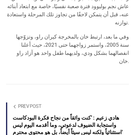
عاش نجم بوليوود فترة صعبة نفسيًا، خاصة مع ابتعاد أبنائه
عنه، قبل أن يتمكن لاحقًا من تجاوز تلك المرحلة واستعادة
توازنه.
وفي ما بعد، ارتبط خان بالمخرجة كيران راو، وتزوّجها
سنة 2005، واستمر زواجهما حتى 2021، حيث أعلنا
انفصالهما بشكل ودي، ولديهما طفل واحد هو آزاد راو
خان.
PREV POST
هادي زعيم : 'كنت واثقاً من نجاح فكرة البودكاست
واستجابة الضيوف لدعوتي، وما أقدمه اليوم ليس
استثنائياً ولكنه ليس سيئاً أيضاً، بل هو محتوى محترم'