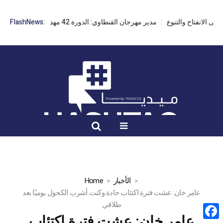
مدير مهرجان القنطاوي: الدورة 42 مهددة بسبب تأخر التراخيص
FlashNews:
الأخبار
Home
عامر خان: عشت فترة اكتئاب حادة وكنت أشرب الكحول يوميًا بعد
طلاقي
عامر خان: عشت فترة اكتئاب