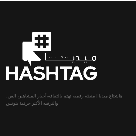
هاشتاغ ميديا | منصّة رقمية تهتم بالثقافة،أخبار المشاهير، الفن،
والترفيه الأكثر حرفية بتونس