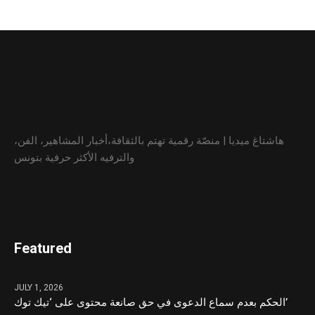
هاشتاغ ميديا | منصّة رقمية تهتم بالثقافة،أخبار المشاهير، الفن،
والترفيه الأكثر حرفية بتونس
Featured
JULY 1, 2026
الحكم بعدم سماع الدعوى في حق صانعة محتوى على ‘تيك توك’