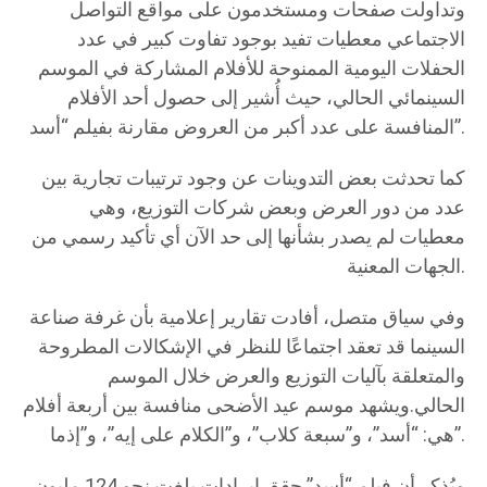
وتداولت صفحات ومستخدمون على مواقع التواصل
الاجتماعي معطيات تفيد بوجود تفاوت كبير في عدد
الحفلات اليومية الممنوحة للأفلام المشاركة في الموسم
السينمائي الحالي، حيث أُشير إلى حصول أحد الأفلام
المنافسة على عدد أكبر من العروض مقارنة بفيلم “أسد”.
كما تحدثت بعض التدوينات عن وجود ترتيبات تجارية بين
عدد من دور العرض وبعض شركات التوزيع، وهي
معطيات لم يصدر بشأنها إلى حد الآن أي تأكيد رسمي من
الجهات المعنية.
وفي سياق متصل، أفادت تقارير إعلامية بأن غرفة صناعة
السينما قد تعقد اجتماعًا للنظر في الإشكالات المطروحة
والمتعلقة بآليات التوزيع والعرض خلال الموسم
الحالي.ويشهد موسم عيد الأضحى منافسة بين أربعة أفلام
هي: “أسد”، و”سبعة كلاب”، و”الكلام على إيه”، و”إذما”.
ويُذكر أن فيلم “أسد” حقق إيرادات بلغت نحو 124 مليون