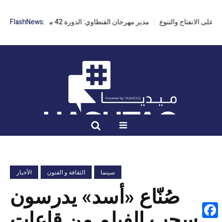
مدير مهرجان القنطاوي: الدورة 42 مهددة بسبب تأخر التراخيص
FlashNews:
سينما
الثقافة و الفنون
الأخبار
صُنّاع «أسد» يدرسون
سحب الفيلم من قاعات