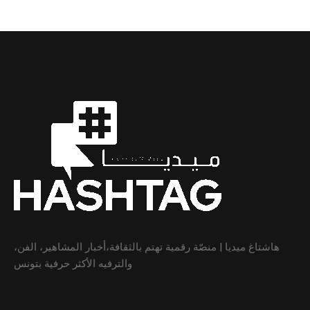
هاشتاغ ميديا | منصّة رقمية تهتم بالثقافة،أخبار المشاهير، الفن،
والترفيه الأكثر حرفية بتونس