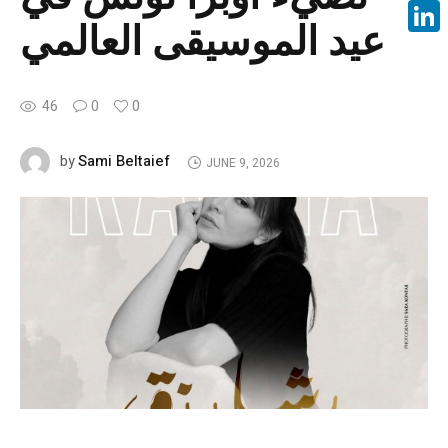
Face
عيد الموسيقى العالمي
Linke
46
0
0
Sami Beltaief
by
JUNE 9, 2026