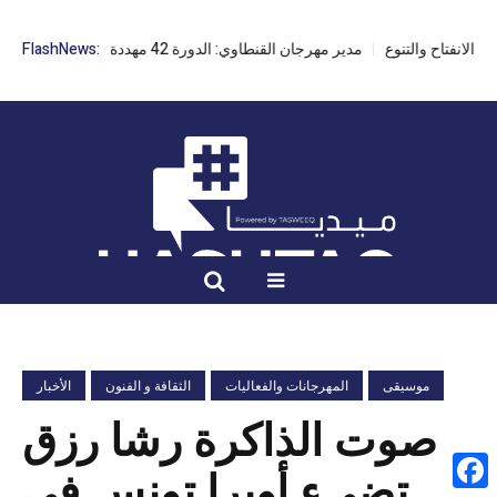
مدير مهرجان القنطاوي: الدورة 42 مهددة بسبب تأخر التراخيص
FlashNews:
موسيقى
المهرجانات والفعاليات
الثقافة و الفنون
الأخبار
صوت الذاكرة رشا رزق
تضيء أوبرا تونس في