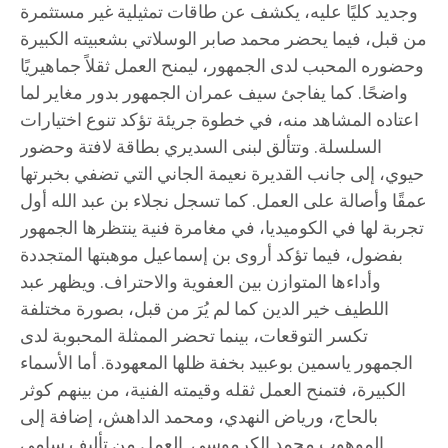
وجديد كليًا عليه، يكشف عن طاقات تمثيلية غير مستثمرة
من قبل، فيما يحضر محمد صابر الوسلاتي بشعبيته الكبيرة
وحضوره المحبب لدى الجمهور، ليمنح العمل ثقلاً جماهيريًا
واضحًا. كما يفاجئ سيف عمران الجمهور بدور مغاير لما
اعتاده المشاهد منه، في خطوة جريئة تؤكد تنوع اختيارات
السلسلة. وتتألق لبنى السديري بطاقة لافتة وحضور
حيوي، إلى جانب القديرة نعيمة الجاني التي تضفي بخبرتها
عمقًا وأصالة على العمل. كما تسجل نجلاء بن عبد الله أول
تجربة لها في الكوميديا، في مغامرة فنية ينتظرها الجمهور
بفضول، فيما تؤكد أروى بن إسماعيل موهبتها المتجددة
وأداءها المتوازن بين العفوية والاحتراف. ويظهر عبد
اللطيف خير الدين كما لم يُرَ من قبل، بصورة مختلفة
تكسر التوقعات، بينما تحضر الممثلة المحبوبة لدى
الجمهور ياسمين بوعبيد بخفة ظلها المعهودة. أما الأسماء
الكبيرة، فتمنح العمل ثقله وقيمته الفنية، من بينهم كوثر
بالحاج، ورياض النهدي، ومحمد الداهش، إضافة إلى
الموهوب محمد الكرموسي. العمل من تأليف سامي