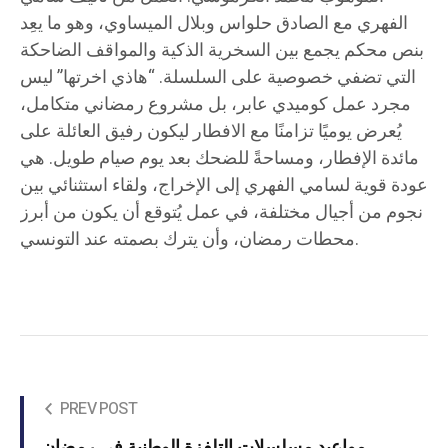
الفهري مع الصادق حلواس وبلال الميساوي، وهو ما يعِد
بنص محكم يجمع بين السخرية الذكية والمواقف الضاحكة
التي تضفي خصوصية على السلسلة. “هاذي اخرتها” ليس
مجرد عمل كوميدي عابر، بل مشروع رمضاني متكامل،
يُعرض يوميًا تزامنًا مع الافطار ليكون رفيق العائلة على
مائدة الإفطار، ومساحةً للضحك بعد يوم صيام طويل. هي
عودة قوية لسامي الفهري إلى الإخراج، ولقاء استثنائي بين
نجوم من أجيال مختلفة، في عمل يُتوقع أن يكون من أبرز
محطات رمضان، وأن يترك بصمته عند التونسي.
PREV POST
مواعيد مسلسلات التلفزة الوطنية في رمضان