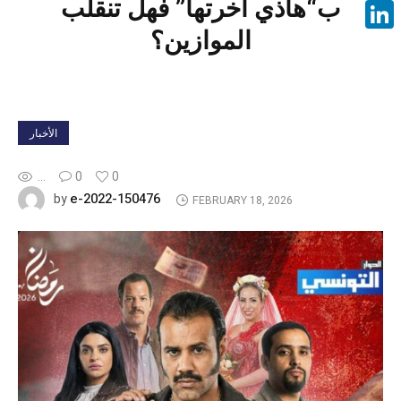
ب“هاذي اخرتها” فهل تنقلب
Face
الموازين؟
Linke
الأخبار
...
0
0
e-2022-150476
by
FEBRUARY 18, 2026