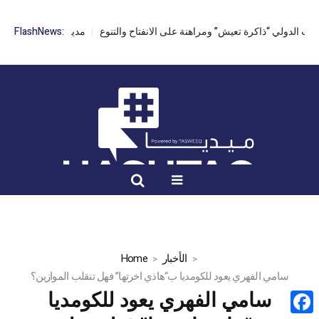
FlashNews:
مدير مهرجان القنطاوي: الدو
الأخبار
Home
سامي الفهري يعود للكومديا ب“هاذي اخرتها” فهل تنقلب الموازين؟
سامي الفهري يعود للكومديا