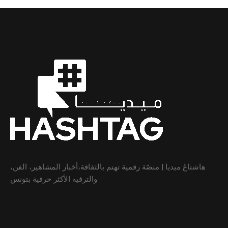
هاشتاغ ميديا | منصّة رقمية تهتم بالثقافة،أخبار المشاهير، الفن،
والترفيه الأكثر حرفية بتونس