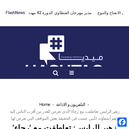
مدير مهرجان القنطاوي: الدورة 42 مهددة بسبب تأخر التراخيص
FlashNews:
التلفزيون و الاذاعة
Home
زهير الرايس: تعاطفت مع ‘رجاء’ الذي تعرض للغدر من أقرب الناس إليه
وهم أشقاؤه، لأنني عشت في الحقيقة بعض المواقف التي تعرض لها
زهير الرايس: تعاطفت مع ‘رجاء’