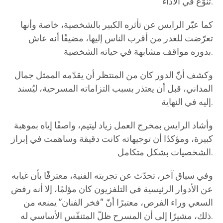
تنوّع في الأداء.
كما عبّر الرايس عن تأثره الكبير بالشخصية، خاصة وأنها
تعرّضت للغدر من أقرب الناس إليها، مضيفًا أنه عاش
بدوره مواقف مشابهة في حياته الشخصية.
وكشف أنّ الدور كان من المنتظر أن يقدّمه الممثل جمال
المداني، قبل أن يعتذر بسبب التزاماته المسرحية، ليُسند
إليه في النهاية.
وأشاد الرايس بمخرج العمل زياد ليتيم، واصفًا إياه بموهبة
كبيرة، ومؤكدًا أن توجيهاته كانت دقيقة وساهمت في إبراز
الشخصيات بشكل متكامل.
وفي سياق آخر، تحدّث عن تجربته الفنية، معترفًا بأن غيابه
عن الأدوار الرئيسية في التلفزيون كان مؤلمًا، إلا أنه رفض
السعي وراء الفرص، معتبرًا أنّ “فخر الفنان” يمنعه من
ذلك، مشيرًا إلى أن المسرح ظلّ المتنفّس الأساسي له.