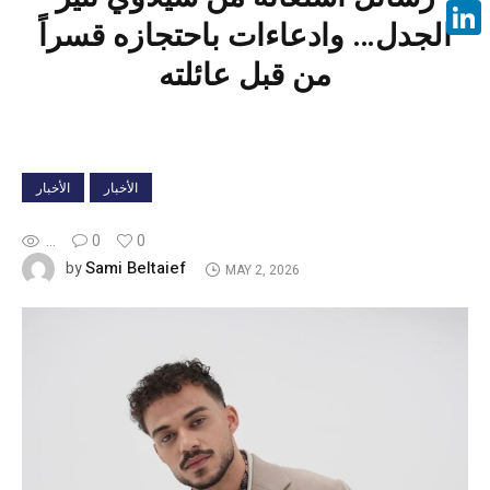
Face
الجدل… وادعاءات باحتجازه قسراً
Linke
من قبل عائلته
الأخبار
الأخبار
...
0
0
Sami Beltaief
by
MAY 2, 2026