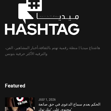
هاشتاغ ميديا | منصّة رقمية تهتم بالثقافة،أخبار المشاهير، الفن،
والترفيه الأكثر حرفية بتونس
Featured
JULY 1, 2026
الحكم بعدم سماع الدعوى في حق صانعة
محتوى على ‘تيك توك’