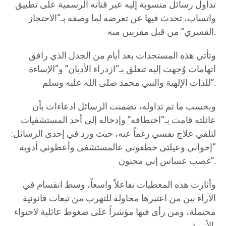
تداول رسائل منسوبة إليه عبر قناته الرسمية على تطبيق
واتساب، تحدث فيها عن تعرضه لما وصفه بـ“الاحتجاز
القسري” من قبل مقربين منه.
وتأتي هذه المستجدات بعد أيام من الجدل الذي رافق
اتهامات وُجهت إليه تتعلق بـ“ازدراء الأديان” و“الإساءة
للذات الإلهية والنبي محمد صلى الله عليه وسلم”.
وبحسب ما تم تداوله، تضمنت الرسائل ادعاءات بأن
عائلته قامت بـ“اختطافه” وإدخاله إلى أحد المستشفيات
لتلقي علاج نفسي رغماً عنه، حيث ورد في إحدى الرسائل:
“إخواني وعيلتي خطفوني عالمستشفى وأعطوني أدوية
غصب عساس إني مجنون”.
وأثارت هذه المعطيات تفاعلاً واسعاً، وسط انقسام في
الآراء بين من اعتبرها محاولة للتهرب من تبعات قانونية
محتملة، ومن رأى فيها مؤشراً على ضغوط عائلية لاحتواء
الأزمة.