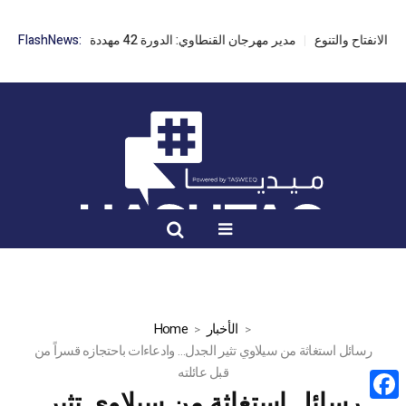
مدير مهرجان القنطاوي: الدورة 42 مهددة بسبب تأخر التراخيص
FlashNews:
الأخبار
Home
رسائل استغاثة من سيلاوي تثير الجدل… وادعاءات باحتجازه قسراً من
قبل عائلته
رسائل استغاثة من سيلاوي تثير