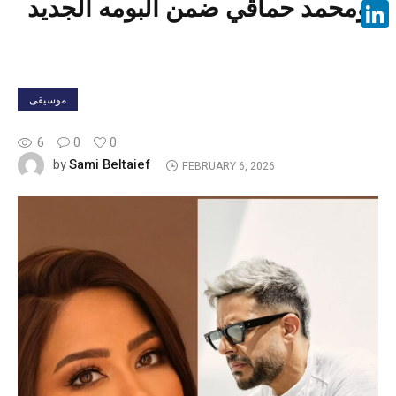
ومحمد حماقي ضمن ألبومه الجديد
Face
Linke
موسيقى
6
0
0
Sami Beltaief
by
FEBRUARY 6, 2026