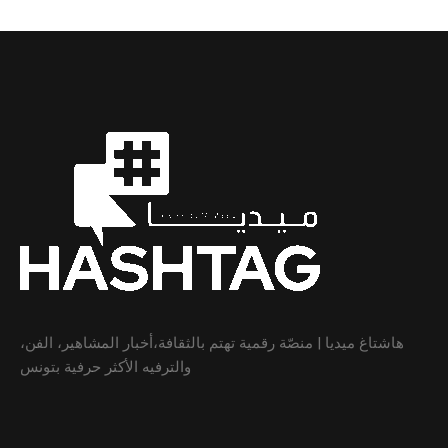
هاشتاغ ميديا | منصّة رقمية تهتم بالثقافة،أخبار المشاهير، الفن،
والترفيه الأكثر حرفية بتونس