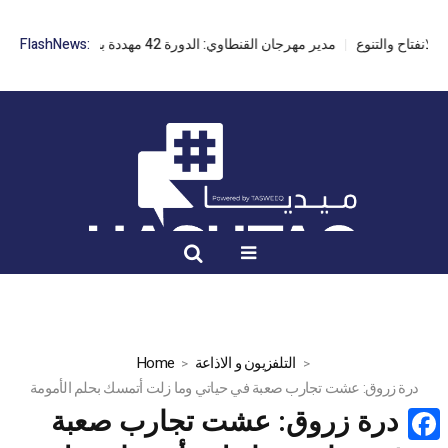
مدير مهرجان القنطاوي: الدورة 42 مهددة بسبب تأخر التراخيص
FlashNews:
التلفزيون و الاذاعة
Home
درة زروق: عشت تجارب صعبة في حياتي وما زلت أتمسك بحلم الأمومة
درة زروق: عشت تجارب صعبة