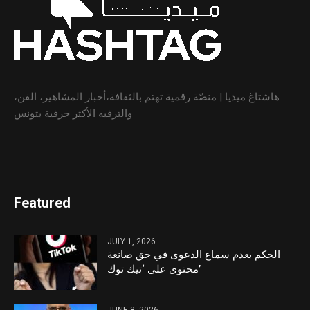
هاشتاغ ميديا | منصّة رقمية تهتم بالثقافة،أخبار المشاهير، الفن،
والترفيه الأكثر حرفية بتونس
Featured
JULY 1, 2026
الحكم بعدم سماع الدعوى في حق صانعة
محتوى على ‘تيك توك’