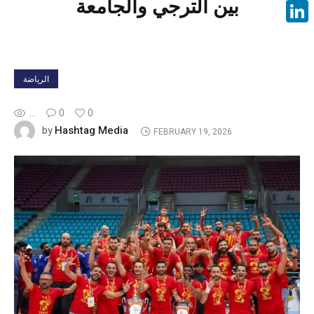
بين الترجي والجامعة
Face
Linke
الرياضة
...
0
0
Hashtag Media
by
FEBRUARY 19, 2026