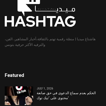
هاشتاغ ميديا | منصّة رقمية تهتم بالثقافة،أخبار المشاهير، الفن،
والترفيه الأكثر حرفية بتونس
Featured
JULY 1, 2026
الحكم بعدم سماع الدعوى في حق صانعة
محتوى على ‘تيك توك’