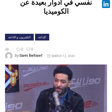
نفسي في أدوار بعيدة عن
Face
الكوميديا
Linke
الإذاعة
التلفزيون و الاذاعة
...
0
0
Sami Beltaief
by
MARCH 12, 2026