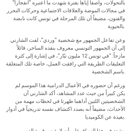
بالتحولات، واصفاً إياها بفترة شهدت ما اعتبره “انفجاراً”
في مجالات الموضة والعلاقات الاجتماعية وحركات التحرر
والفنون، مضيفاً أن تلك المرحلة في تونس كانت نابضة
بالحيوية.
وعن تفاعل الجمهور مع شخصية “وردي”، لفت الشارني
إلى أن الجمهور التونسي معروف بنقده الساخر، قائلاً
مازحاً: “في تونس 12 مليون نبّار”، في إشارة إلى كثرة
التعليقات الطريفة التي رافقت العمل، خاصة تلك المتعلقة
باسم الشخصية.
ورغم أن حضوره في الأعمال الدرامية هذا الموسم لم
يكن كبيراً من حيث عدد المشاهد، أكد الشارني أن
الشخصيتين اللتين أداهما ظهرتا في لحظات مهمة من
الأحداث، مضيفاً أنه بصدد اكتشاف نفسه تدريجياً في أدوار
بعيدة عن الكوميديا.
وشدد في هذا السياق على أنه لا يقيس قيمة الدور