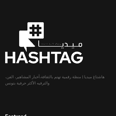
هاشتاغ ميديا | منصّة رقمية تهتم بالثقافة،أخبار المشاهير، الفن،
والترفيه الأكثر حرفية بتونس