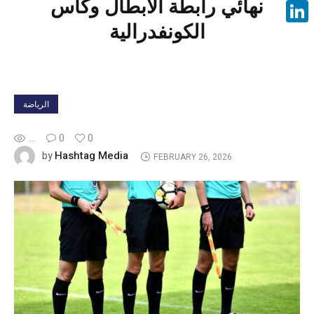
نهائي رابطة الأبطال وكأس
Face
الكونفدرالية
Linke
الرياضة
...
0
0
Hashtag Media
by
FEBRUARY 26, 2026