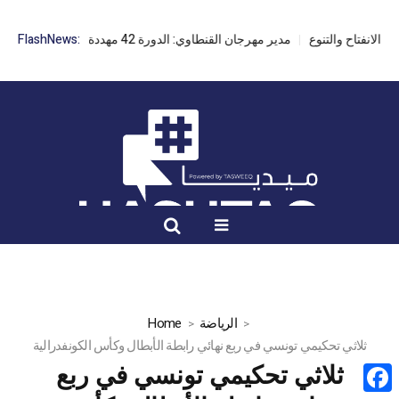
مدير مهرجان القنطاوي: الدورة 42 مهددة بسبب تأخر التراخيص
FlashNews:
الرياضة
Home
ثلاثي تحكيمي تونسي في ربع نهائي رابطة الأبطال وكأس الكونفدرالية
ثلاثي تحكيمي تونسي في ربع