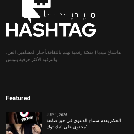
هاشتاغ ميديا | منصّة رقمية تهتم بالثقافة،أخبار المشاهير، الفن،
والترفيه الأكثر حرفية بتونس
Featured
JULY 1, 2026
الحكم بعدم سماع الدعوى في حق صانعة
محتوى على ‘تيك توك’