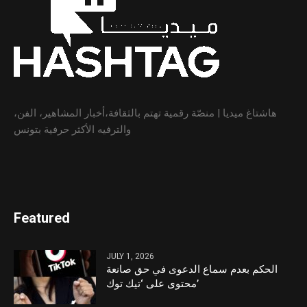
هاشتاغ ميديا | منصّة رقمية تهتم بالثقافة،أخبار المشاهير، الفن،
والترفيه الأكثر حرفية بتونس
Featured
JULY 1, 2026
الحكم بعدم سماع الدعوى في حق صانعة
محتوى على ‘تيك توك’