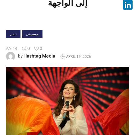
إلى الواجهة
Face
Linke
موسيقى
الفن
14
0
0
Hashtag Media
by
APRIL 19, 2026