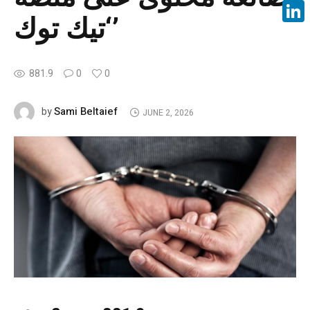
Face
‘تيك توك’
Linke
881.9
0
0
Sami Beltaief
by
JUNE 2, 2026