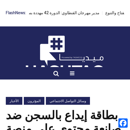
مدير مهرجان القنطاوي: الدورة 42 مهددة بسبب تأخر التراخيص
FlashNews:
وسائل التواصل الاجتماعي
المؤثرون
الأخبار
بطاقة إيداع بالسجن ضد
صانعة محتوى على منصة