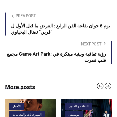
PREV POST
يوم 6 جوان بقاعة الفن الرابع : العرض ما قبل الأول ل
"ڤربي" نضال اليحياوي
NEXT POST
مجمع Game Art Park: رؤية ثقافية وبيئية مبتكرة في
قلب قمرت
More posts
الثقافة و الفنون
الأخبار
موسيقى
المهرجانات والفعاليات