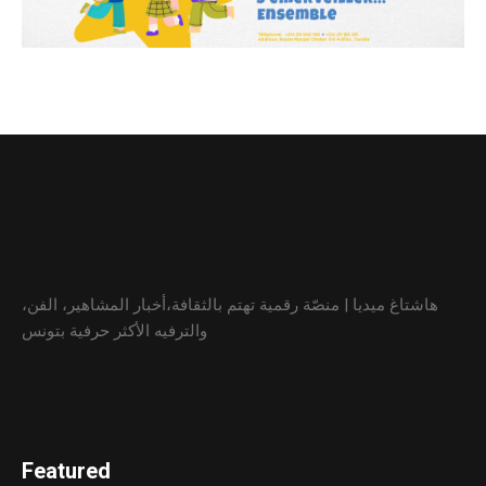
هاشتاغ ميديا | منصّة رقمية تهتم بالثقافة،أخبار المشاهير، الفن،
والترفيه الأكثر حرفية بتونس
Featured