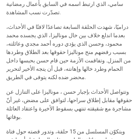
سامي، الذي ارتبط اسمه في السابق بأعمال رمضانية
تصدّرت نسب المشاهدة.
دراميًا، شهدت الحلقة السابعة تصاعدًا لافتًا في الأحداث،
بعدما اندلع خلاف بين خال موناليزا، الذي يجسده محمد
محمود، وحسن الذي يؤدي دوره أحمد مجدي وعائلته،
بسبب رفضهم منح موناليزا حقوقها بعد الطلاق وطردها
من المنزل. وتفاقمت الأزمة حين قام حسن بحبسها داخل
الحمام وطرد خالها وإهانته، قبل أن يتجه الأخير لتحرير
محضر ضده لكنه يتوفى في الطريق.
وتتواصل الأحداث بإجبار حسن ، موناليزا على التنازل عن
حقوقها مقابل إطلاق سراحها، لتوافق على مضض، غير أنّ
مشاجرة مع شقيقته تنتهي بسقوط الأخيرة واعتقاد العائلة
بوفاتها.
ويتكوّن المسلسل من 15 حلقة، وتدور قصته حول فتاة