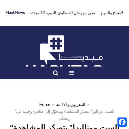
مدير مهرجان القنطاوي: الدورة 42 مهددة بسبب تأخر التراخيص
FlashNews:
التلفزيون و الاذاعة
Home
“الست موناليزا” يتصدّر المشاهدة ويتحوّل إلى ظاهرة رقمية في
رمضان
“الست موناليزا” يتصدّر المشاهدة