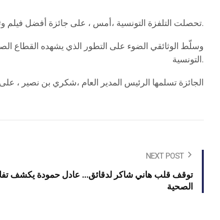
تحصلت التلفزة التونسية ،أمس ، على جائزة أفضل فيلم وثائقي، وذلك عن عملها الذي تناول نجاح أول عملية جراحية روبوتية في تونس، في إنجاز طبي يُعدّ سابقة وطنية بارزة.
وسلّط الوثائقي الضوء على التطور الذي يشهده القطاع الصح
التونسية.
الجائزة تسلمها الرئيس المدير العام ،شكري بن نصير ، على 
NEXT POST
توقف قلب هاني شاكر لدقائق… عادل حمودة يكشف تفا
الصحية