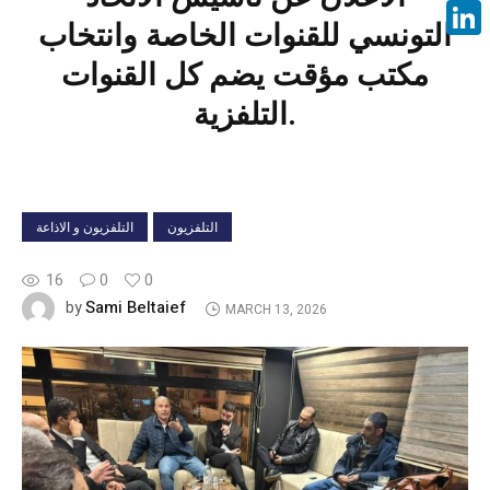
Face
التونسي للقنوات الخاصة وانتخاب
Linke
مكتب مؤقت يضم كل القنوات
التلفزية.
التلفزيون
التلفزيون و الاذاعة
16
0
0
Sami Beltaief
by
MARCH 13, 2026