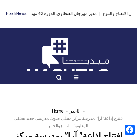
مدير مهرجان القنطاوي: الدورة 42 مهددة بسبب تأخر التراخيص
FlashNews:
الأخبار
Home
افتتاح إذاعة” آرا” بمدرسة مركز محلي: صوتٌ مدرسي جديد يحتفي
بالمعلومة والتنوع والحوار
افتتاح إذاعة” آرا” بمدرسة مركز