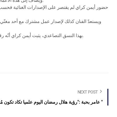
ويُضاف إلى هذه الأعمال أغنية “إنت لامور” الصادرة يوم 1 فيفري 2025 والحاصلة على 67 ألف مشاهدة على المنصة الرسمية للفنان على اليوتيوب.
حضور أيمن كراي لم يقتصر على الإصدارات الغنائية فحسب، بل 
ويستعدّ الفنان كذلك لإصدار عمل مشترك مع أحد مغنّي
بهذا النسق التصاعدي، يثبت أيمن كراي أنّه رقم فني صاعد في الأغنية التونسية، يجمع بين الرومانسية والإنتاج المتواصل، ويؤسس لمسار يبدو واعدا في السنوات القادمة.
NEXT POST
عامر بحبة :"رؤية هلال رمضان اليوم علميا تكاد تكون مُستحيلة "