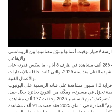
رسة لاختيار توقيت أعمالها وتنوّع مضامينها بين الرومانسي
والإيقاعي.
فخلال شهر فيفري 2026، وبمناسبة عيد الحب، أطلق كراي أغنية رومانسية “باينة” لاقت تفاعلا واسعا، حيث تجاوزت 286 ألف مشاهدة في ظرف 8 أيام ، ما يعكس قدرته على
ملامسة ذائقة الجمهور في المحطات العاطفية الخاصة. هولا يعتبر هذا النجاح منفصلا، بل يتنزّل ضمن مسار تصاعدي يشهده الفنان منذ سنة 2025، والتي كانت حافلة بالإصدارات
والأعمال الفنية.
كما واصل كراي تنويع إنتاجه، فأصدر في 12 ديسمبر 2025 أغنية “باي باي” التي قاربت 188 ألف مشاهدة، فيما صدرت أغنية “بتفركش” يوم 5 سبتمبر 2025 وحققت 177 ألف مشاهدة.