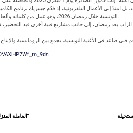
امتدّ إلى الأعمال التلفزيونية، إذ قدّم جينيريك برنامج الكامي
التونسية خلال رمضان 2026، وهو عمل من كلماته وألحانه وأدائه، ما يعكس تعدد مواهبه بين الكتابة والتلحين والغناء.
 الراب بعد رمضان، إلى جانب مشاريع فنية أخرى قيد التحضير،
i=OVAXlHP7Wf_m_9dn
العاملة المنزلية للفنانة هدى شعراوي تتحدث عن سبب قتلها "أم زكي"