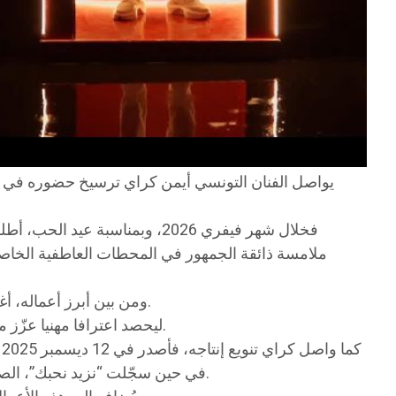
يواصل الفنان التونسي أيمن كراي ترسيخ حضوره في الساح
ومن بين أبرز أعماله، أغنية “يزينا من الحب” الصادرة في 17 أكتوبر 2025، والتي حققت قرابة 1.2 مليون مشاهدة على قناته الرسمية على اليوتيوب.
هذا العمل شكّل نقطة تحوّل في مسيرته، ومكّنه من التتويج بجائزة خلال حفل Stars Tunisia Awards، ليحصد اعترافا مهنيا عزّز مكانته بين أبناء جيله.
في حين سجّلت “نزيد نحبك”، الصادرة يوم 28 جوان 2025، نحو 183 ألف مشاهدة. أما أغنية ” ما نلوم” الصادرة في 1 ماي 2025 فقد حصدت 91 ألف مشاهدة.