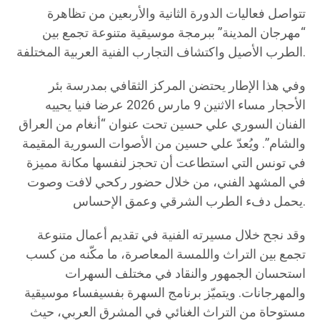
تتواصل فعاليات الدورة الثانية والأربعين من تظاهرة
“مهرجان المدينة” ببرمجة موسيقية متنوعة تجمع بين
الطرب الأصيل واكتشاف التجارب الفنية العربية المختلفة.
وفي هذا الإطار يحتضن المركز الثقافي بمدرسة بئر
الأحجار مساء الاثنين 9 مارس 2026 عرضا فنيا يحييه
الفنان السوري علي حسين تحت عنوان “أنغام من العراق
والشام”. ويُعدّ علي حسين من الأصوات السورية المقيمة
في تونس التي استطاعت أن تحجز لنفسها مكانة مميزة
في المشهد الفني، من خلال حضور ركحي لافت وصوت
يحمل دفء الطرب الشرقي وعمق الإحساس.
وقد نجح خلال مسيرته الفنية في تقديم أعمال متنوعة
تجمع بين التراث واللمسة المعاصرة، ما مكّنه من كسب
استحسان الجمهور والنقاد في مختلف السهرات
والمهرجانات. ويتميّز برنامج السهرة بفسيفساء موسيقية
مستوحاة من التراث الغنائي في المشرق العربي، حيث