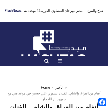
مدير مهرجان القنطاوي: الدورة 42 مهددة بسبب تأخر التراخيص
FlashNews:
الأخبار
Home
أنغام من العراق والشام… الفنان السوري علي حسين في موعد فني مع
جمهور بئر الأحجار
أنغام من العراق والشام… الفنان